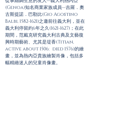
從事絲綢生意的友人—義大利熱內亞
(Genoa)知名商業家族成員—吉羅．奧
古斯提諾．巴勒比(Gio Agostino 
Balbi, 1582-1621)之邀前往義大利，並在
義大利停留約6年之久(1621-1627)；在此
期間，范戴克研究義大利古典及文藝復
興時期藝術、尤其是堤香(Titian, 
active about 1506; died 1576)的繪
畫，並為熱內亞貴族繪製肖像，包括多
幅精緻迷人的兒童肖像畫。