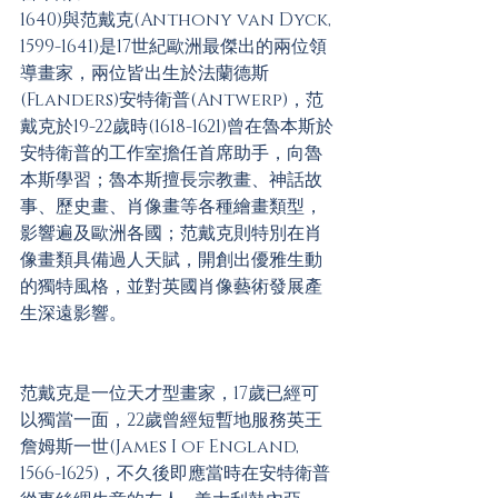
1640)與范戴克(Anthony van Dyck, 
1599-1641)是17世紀歐洲最傑出的兩位領
導畫家，兩位皆出生於法蘭德斯
(Flanders)安特衛普(Antwerp)，范
戴克於19-22歲時(1618-1621)曾在魯本斯於
安特衛普的工作室擔任首席助手，向魯
本斯學習；魯本斯擅長宗教畫、神話故
事、歷史畫、肖像畫等各種繪畫類型，
影響遍及歐洲各國；范戴克則特別在肖
像畫類具備過人天賦，開創出優雅生動
的獨特風格，並對英國肖像藝術發展產
生深遠影響。
范戴克是一位天才型畫家，17歲已經可
以獨當一面，22歲曾經短暫地服務英王
詹姆斯一世(James I of England, 
1566-1625)，不久後即應當時在安特衛普