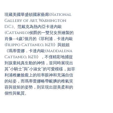
現藏美國華盛頓國家藝廊(National 
Gallery of Art, Washington 
D.C.)、范戴克為熱內亞卡達內歐
(Cattaneo)侯爵的一雙兒女所繪製的
肖像—4歲7個月的《菲利浦．卡達內歐
(Filippo Cattaneo, 1623)》與姐姐
《瑪蒂蕾娜．卡達內歐(Maddalena 
Cattaneo, 1623)》，不僅精彩地捕捉
到孩童純真生動的神情，並同時展現出
其”小騎士”與”小淑女“的可愛模樣，如菲
利浦稚嫩臉龐上的坦率眼神和充滿自信
的站姿，而瑪蒂蕾娜略帶靦腆的稚氣笑
容與規矩的姿勢，則呈現出甜美柔和的
個性與氣質。