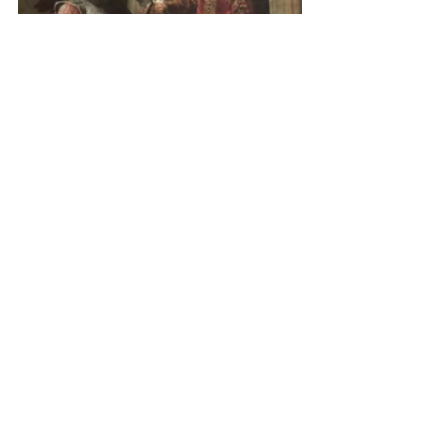
(Above) Details from 
The Balbi 
Children
, about 1625-7, Sir 
Anthony van Dyck (1599-1641), 
National Gallery, London 