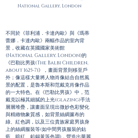
National Gallery, London
不同於《菲利浦．卡達內歐》與《瑪蒂
蕾娜．卡達內歐》兩幅作品的室內背
景，收藏在英國國家美術館
(National Gallery, London)的
《巴勒比男孩(The Balbi Children, 
about 1625-7)》，畫面背景則移至戶
外；像這樣大量將人物肖像結合自然風
景的配置，是魯本斯和范戴克肖像作品
的一大特色。在《巴勒比男孩》中，范
戴克以極其細膩的上光(glazing)手法
層層堆疊，讓畫面呈現出微妙色彩變化
與精緻物象質感，如背景絲綢簾布的
綠、紅色調，以及三位貴族家庭男孩身
上的絲綢服裝等(如中間男孩服裝的鈷
藍、暗紅、鉛錫黃等色調)，營造出華麗