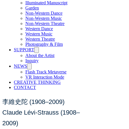
Illuminated Manuscript
Garden
Non-Western Dance
Non-Western Music
Non-Western Theatre
Western Dance
Western Music
Western Theatre
Photography & Film
SUPPORT
About the Artist
Inquiry
NEWS
Flash Track Metaverse
VR Interaction Mode
CREATIVE THINKING
CONTACT
李維史陀
(1908–2009)
Claude Lévi-Strauss (1908–
2009)