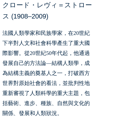
クロード・レヴィ＝ストロー
ス
(1908–2009)
法國人類學家和民族學家，在20世紀
下半對人文和社會科學產生了重大國
際影響。從20世紀50年代起，他通過
發展自己的方法論—結構人類學，成
為結構主義的奠基人之一，打破西方
世界對原始社會的看法，並批判性地
重新審視了人類科學的重大主題，包
括藝術、進步、種族、自然與文化的
關係、發展和人類狀況。