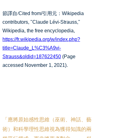
節譯自/
Cited from/
引用元
：
Wikipedia
contributors, "Claude Lévi-Strauss,"
Wikipedia, the free encyclopedia,
https://fr.wikipedia.org/w/index.php?
title=Claude_L%C3%A9vi-
Strauss&oldid=187622450
(Page
accessed November 1, 2021).
「應將原始感性思維（巫術、神話、藝
術）和科學理性思維視為獲得知識的兩