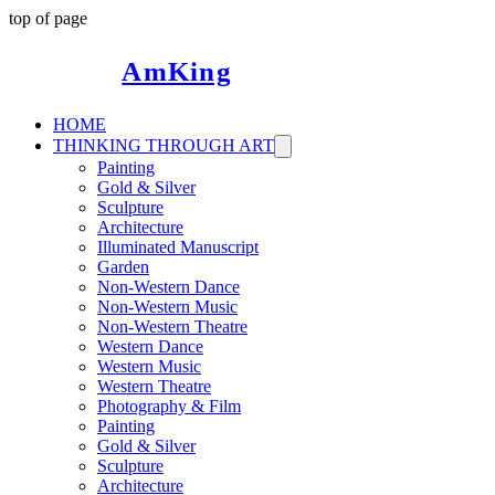
top of page
AmKing
HOME
THINKING THROUGH ART
Painting
Gold & Silver
Sculpture
Architecture
Illuminated Manuscript
Garden
Non-Western Dance
Non-Western Music
Non-Western Theatre
Western Dance
Western Music
Western Theatre
Photography & Film
Painting
Gold & Silver
Sculpture
Architecture