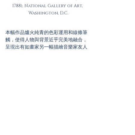
1788), National Gallery of Art, 
Washington, D.C.
本幅作品爐火純青的色彩運用和線條筆
觸，使得人物與背景近乎完美地融合，
呈現出有如畫家另一幅描繪音樂家友人
傑出肖像作品─《薛瑞登夫人(Mrs 
Richard Brinsley Sheridan, 1785-
1787)》(現藏美國華盛頓國家藝廊
(National Gallery of Art, 
Washington, D.C.))中的詩意與美妙氣
氛；同時又與《薛瑞登夫人》所展現的
親切與感性不同，畫家敏銳而巧妙地讓
《晨間散步》畫中人物的非正式優閒姿
態，呈現出有如貴族般的輕巧禮貌與低
調奢華。
《晨間散步》曾經出現在007系列電影
《空降危機(Skyfall, 2012年)》，男主