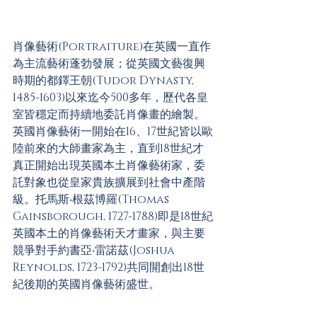
肖像藝術(Portraiture)在英國一直作
為主流藝術蓬勃發展；從英國文藝復興
時期的都鐸王朝(Tudor Dynasty, 
1485-1603)以來迄今500多年，歷代各皇
室皆穩定而持續地委託肖像畫的繪製。
英國肖像藝術一開始在16、17世紀皆以歐
陸前來的大師畫家為主，直到18世紀才
真正開始出現英國本土肖像藝術家，委
託對象也從皇家貴族擴展到社會中產階
級。托馬斯‧根茲博羅(Thomas 
Gainsborough, 1727-1788)即是18世紀
英國本土的肖像藝術天才畫家，與主要
競爭對手約書亞‧雷諾茲(Joshua 
Reynolds, 1723-1792)共同開創出18世
紀後期的英國肖像藝術盛世。