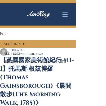
AmKing
Post
All Posts
Erica Lee
All Posts
Jun 16, 2018
2 min read
【英國國家美術館紀行 #11-
藝術賞析 Art Appreciation アート鑑賞
1】托馬斯‧根茲博羅
(Thomas
Gainsborough)《晨間
散步(The Morning
Walk, 1785)》