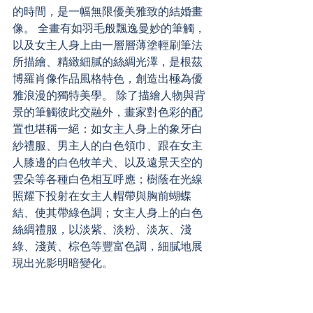
的時間，是一幅無限優美雅致的結婚畫
像。 全畫有如羽毛般飄逸曼妙的筆觸，
以及女主人身上由一層層薄塗輕刷筆法
所描繪、精緻細膩的絲綢光澤，是根茲
博羅肖像作品風格特色，創造出極為優
雅浪漫的獨特美學。 除了描繪人物與背
景的筆觸彼此交融外，畫家對色彩的配
置也堪稱一絕：如女主人身上的象牙白
紗禮服、男主人的白色領巾、跟在女主
人膝邊的白色牧羊犬、以及遠景天空的
雲朵等各種白色相互呼應；樹蔭在光線
照耀下投射在女主人帽帶與胸前蝴蝶
結、使其帶綠色調；女主人身上的白色
絲綢禮服，以淡紫、淡粉、淡灰、淺
綠、淺黃、棕色等豐富色調，細膩地展
現出光影明暗變化。