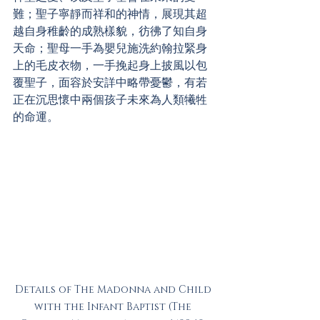
難；聖子寧靜而祥和的神情，展現其超
越自身稚齡的成熟樣貌，彷彿了知自身
天命；聖母一手為嬰兒施洗約翰拉緊身
上的毛皮衣物，一手挽起身上披風以包
覆聖子，面容於安詳中略帶憂鬱，有若
正在沉思懷中兩個孩子未來為人類犧牲
的命運。
Details of The Madonna and Child 
with the Infant Baptist (The 