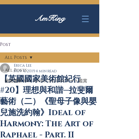
AmKing
Post
All Posts
Erica Lee
All Posts
Nov 4, 2019
4 min read
【英國國家美術館紀行
藝術賞析 Art Appreciation アート鑑賞
#20】理想與和諧─拉斐爾
藝術（二）《聖母子像與嬰
兒施洗約翰》Ideal of
Harmony: The Art of
Raphael - Part. II