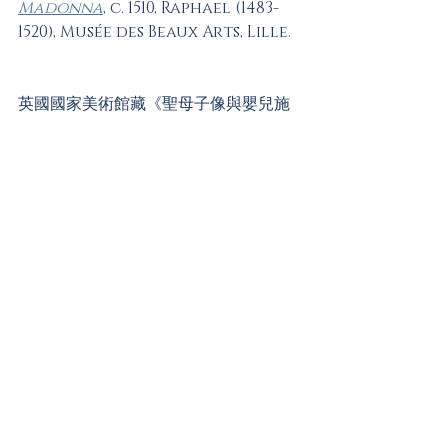
Madonna
, c. 1510, Raphael (1483-
1520), Musée des Beaux Arts, Lille.
英國國家美術館藏《聖母子像與嬰兒施
洗約翰》畫面上並無拉斐爾簽名及署
年，當代學者透過其與另一幅拉斐爾畫
作《阿爾巴聖母(The Alba 
Madonna, 約作於1510年)》(現藏美國
華盛頓特區國家美術館(National 
Gallery of Art, Washington, 
D.C.))在風格上的相似處：包括聖母衣飾
色調、聖子姿勢、嬰兒施洗約翰穿著的
駱駝毛皮、以及相似的背景風景等，推
斷這兩幅畫作應成於相近年代。