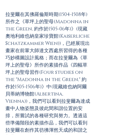
拉斐爾在其佛羅倫斯時期(1504-1508年)
所作之《草坪上的聖母(Madonna in 
the Green, 約作於1505-06年)》(現藏
奧地利維也納皇家珍寶館(Kaiserliche 
Schatzkammer Wien))，已經展現出
畫家在前輩大師達文西處所習得的各種
巧妙構圖設計風格；而在拉斐爾為《草
坪上的聖母》所作的素描作品《四幅草
坪上的聖母習作(Four studies on 
the "Madonna in the Green," 約
作於1505-1506年)》中(現藏維也納阿爾
貝蒂納博物館(Albertina, 
Vienna))，我們可以看到拉斐爾為達成
畫中人物姿態及彼此間和諧位置的安
排，所嘗試的各種研究與努力。透過這
些準備階段的素描作品，我們可以看到
拉斐爾在創作其彷彿渾然天成的和諧之