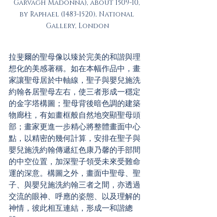
Garvagh Madonna), about 1509-10, 
by Raphael (1483-1520), National 
Gallery, London
拉斐爾的聖母像以臻於完美的和諧與理
想化的美感著稱。如在本幅作品中，畫
家讓聖母居於中軸線，聖子與嬰兒施洗
約翰各居聖母左右，使三者形成一穩定
的金字塔構圖；聖母背後暗色調的建築
物廊柱，有如畫框般自然地突顯聖母頭
部；畫家更進一步精心將整體畫面中心
點，以精密的幾何計算，安排在聖子與
嬰兒施洗約翰傳遞紅色康乃馨的手部間
的中空位置，加深聖子領受未來受難命
運的深意。構圖之外，畫面中聖母、聖
子、與嬰兒施洗約翰三者之間，亦透過
交流的眼神、呼應的姿態、以及理解的
神情，彼此相互連結，形成一和諧總