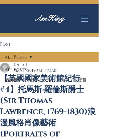
AmKing
Post
All Posts
Erica Lee
All Posts
Mar 17, 2018
3 min read
【英國國家美術館紀行
藝術賞析 Art Appreciation アート鑑賞
#4】托馬斯‧羅倫斯爵士
(Sir Thomas
Lawrence, 1769-1830)浪
漫風格肖像藝術
(Portraits of